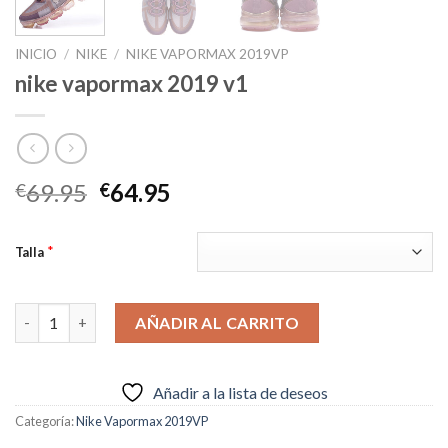
INICIO
/
NIKE
/
NIKE VAPORMAX 2019VP
nike vapormax 2019 v1
El
El
69.95
64.95
€
€
precio
precio
original
actual
*
Talla
era:
es:
€69.95.
€64.95.
nike vapormax 2019 v1 cantidad
AÑADIR AL CARRITO
Añadir a la lista de deseos
Categoría:
Nike Vapormax 2019VP