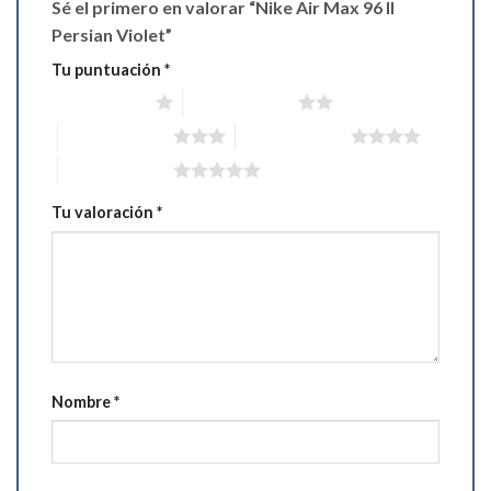
Sé el primero en valorar “Nike Air Max 96 II
Persian Violet”
Tu puntuación
*
1 de 5 estrellas
2 de 5 estrellas
3 de 5 estrellas
4 de 5 estrellas
5 de 5 estrellas
Tu valoración
*
Nombre
*