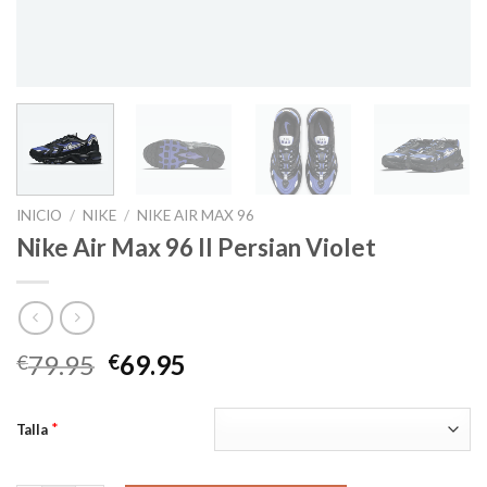
INICIO
/
NIKE
/
NIKE AIR MAX 96
Nike Air Max 96 II Persian Violet
El
El
79.95
69.95
€
€
precio
precio
original
actual
*
Talla
era:
es:
€79.95.
€69.95.