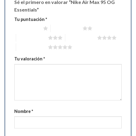
Sé el primero en valorar “Nike Air Max 95 OG
Essentials”
Tu puntuación
*
1 de 5 estrellas
2 de 5 estrellas
3 de 5 estrellas
4 de 5 estrellas
5 de 5 estrellas
Tu valoración
*
Nombre
*