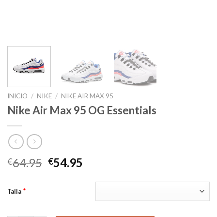
INICIO
/
NIKE
/
NIKE AIR MAX 95
Nike Air Max 95 OG Essentials
El
El
64.95
54.95
€
€
precio
precio
original
actual
*
Talla
era:
es:
€64.95.
€54.95.