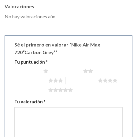
Valoraciones
No hay valoraciones aún.
Sé el primero en valorar “Nike Air Max
720“Carbon Grey””
Tu puntuación
*
1 de 5 estrellas
2 de 5 estrellas
3 de 5 estrellas
4 de 5 estrellas
5 de 5 estrellas
Tu valoración
*