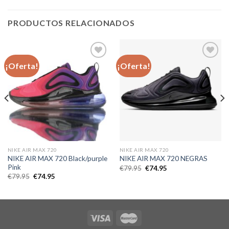
PRODUCTOS RELACIONADOS
¡Oferta!
¡Oferta!
Añadir
Añadir
a la
a la
lista de
lista de
deseos
deseos
NIKE AIR MAX 720
NIKE AIR MAX 720
NIKE AIR MAX 720 Black/purple
NIKE AIR MAX 720 NEGRAS
Pink
El
El
€
79.95
€
74.95
precio
precio
El
El
€
79.95
€
74.95
original
actual
precio
precio
era:
es:
original
actual
€79.95.
€74.95.
era:
es:
€79.95.
€74.95.