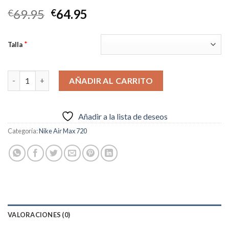
El
El
69.95
64.95
€
€
precio
precio
original
actual
*
Talla
era:
es:
€69.95.
€64.95.
Nike Air Max 720“Carbon Grey” cantidad
AÑADIR AL CARRITO
Añadir a la lista de deseos
Categoría:
Nike Air Max 720
VALORACIONES (0)