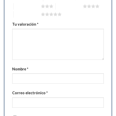
3 de 5 estrellas
4 de 5 estrellas
5 de 5 estrellas
Tu valoración
*
Nombre
*
Correo electrónico
*