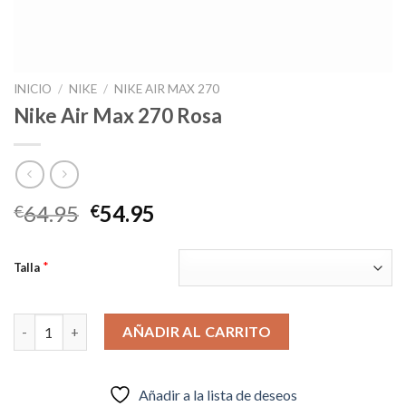
INICIO
/
NIKE
/
NIKE AIR MAX 270
Nike Air Max 270 Rosa
El
El
64.95
54.95
€
€
precio
precio
original
actual
*
Talla
era:
es:
€64.95.
€54.95.
Nike Air Max 270 Rosa cantidad
AÑADIR AL CARRITO
Añadir a la lista de deseos