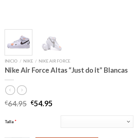
INICIO
/
NIKE
/
NIKE AIR FORCE
Nike Air Force Altas “Just do it” Blancas
El
El
64.95
54.95
€
€
precio
precio
original
actual
*
Talla
era:
es:
€64.95.
€54.95.