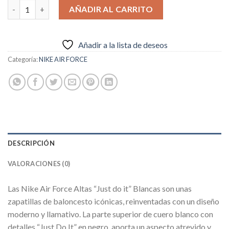
Nike Air Force Altas "Just do it" Blancas cantidad
AÑADIR AL CARRITO
Añadir a la lista de deseos
Categoría:
NIKE AIR FORCE
DESCRIPCIÓN
VALORACIONES (0)
Las Nike Air Force Altas “Just do it” Blancas son unas
zapatillas de baloncesto icónicas, reinventadas con un diseño
moderno y llamativo. La parte superior de cuero blanco con
detalles “Just Do It” en negro, aporta un aspecto atrevido y