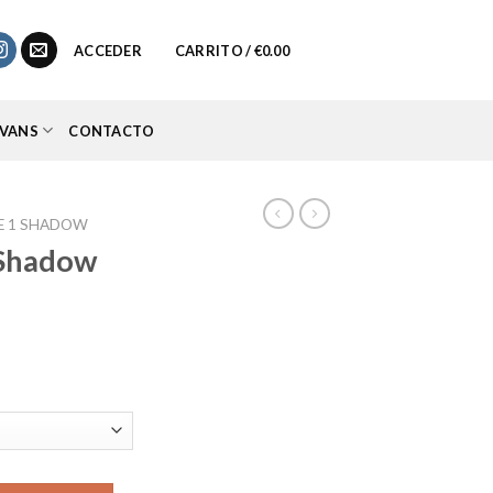
0
ACCEDER
CARRITO /
€
0.00
VANS
CONTACTO
CE 1 SHADOW
 Shadow
io
al
95.