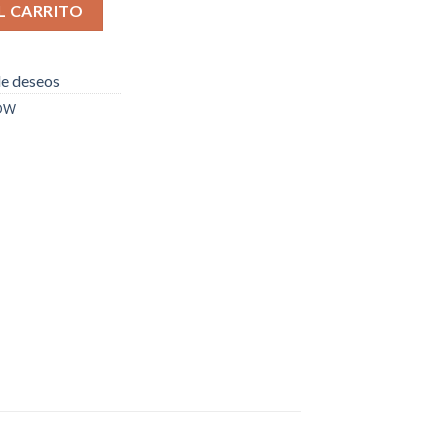
15 cantidad
L CARRITO
 de deseos
DOW