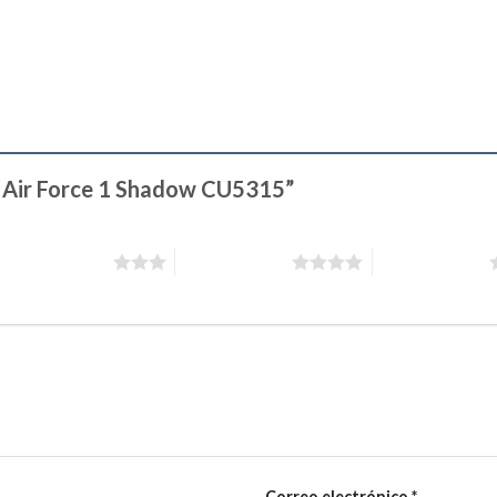
ke Air Force 1 Shadow CU5315”
3 de 5 estrellas
4 de 5 estrellas
5 de 5 estrellas
Correo electrónico
*