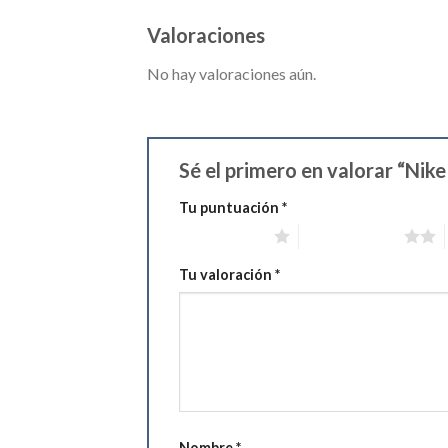
Valoraciones
No hay valoraciones aún.
Sé el primero en valorar “Ni
Tu puntuación
*
1 de 5 estrellas
2 de 5 estrellas
Tu valoración
*
Nombre
*