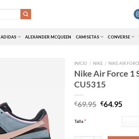
ADIDAS
ALEXANDER MCQUEEN
CAMISETAS
CONVERSE
INICIO
/
NIKE
/
NIKE AIR FOR
Nike Air Force 1
CU5315
Añadir
a la
lista de
El
El
69.95
64.95
€
€
deseos
precio
prec
original
actu
*
Talla
era:
es:
€69.95.
€64.