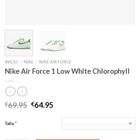
INICIO
/
NIKE
/
NIKE AIR FORCE
Nike Air Force 1 Low White Chlorophyll
El
El
69.95
64.95
€
€
precio
precio
original
actual
*
Talla
era:
es:
€69.95.
€64.95.