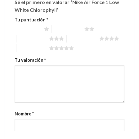
Sé el primero en valorar “Nike Air Force 1 Low
White Chlorophyll”
Tu puntuación
*
1 de 5 estrellas
2 de 5 estrellas
3 de 5 estrellas
4 de 5 estrellas
5 de 5 estrellas
Tu valoración
*
Nombre
*