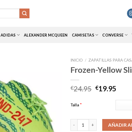
ADIDAS
ALEXANDER MCQUEEN
CAMISETAS
CONVERSE
INICIO
/
ZAPATILLAS PARA CAS
Frozen-Yellow Sl
Añadir
El
El
24.95
19.95
€
€
a la
precio
prec
lista de
original
actu
deseos
*
Talla
era:
es:
€24.95.
€19.
Frozen-Yellow Slippers cantid
AÑADIR A