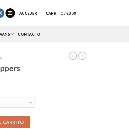
0
ACCEDER
CARRITO /
€
0.00
VANS
CONTACTO
A
ippers
io
al
95.
ad
L CARRITO