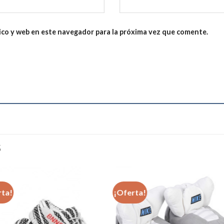
ico y web en este navegador para la próxima vez que comente.
S
rta!
¡Oferta!
Añadir
Aña
a la
a l