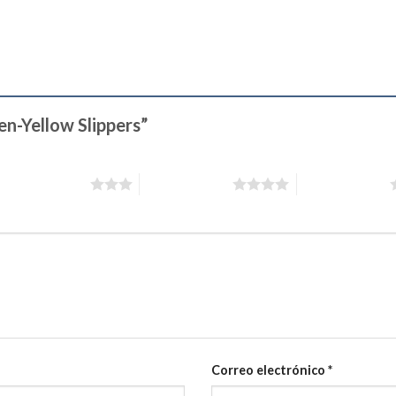
zen-Yellow Slippers”
3 de 5 estrellas
4 de 5 estrellas
5 de 5 estrellas
Correo electrónico
*