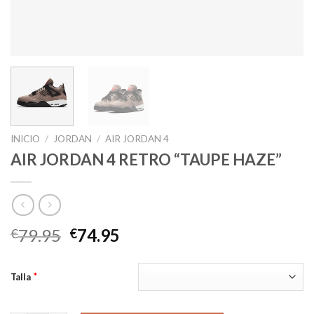
INICIO
/
JORDAN
/
AIR JORDAN 4
AIR JORDAN 4 RETRO “TAUPE HAZE”
El
El
79.95
74.95
€
€
precio
precio
original
actual
*
Talla
era:
es:
€79.95.
€74.95.