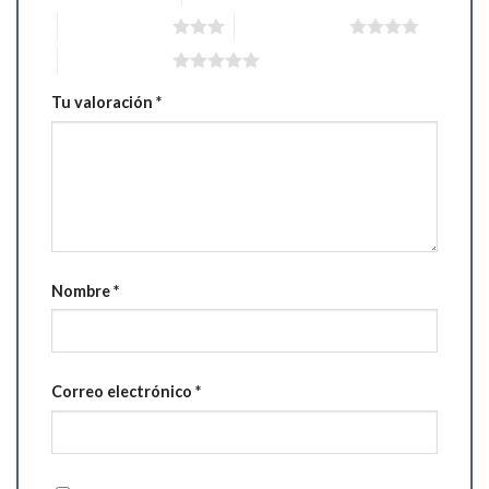
3 de 5 estrellas
4 de 5 estrellas
5 de 5 estrellas
Tu valoración
*
Nombre
*
Correo electrónico
*