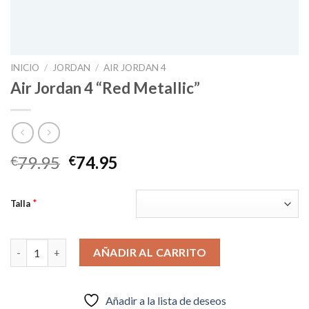
INICIO
/
JORDAN
/
AIR JORDAN 4
Air Jordan 4 “Red Metallic”
El
El
79.95
74.95
€
€
precio
precio
original
actual
*
Talla
era:
es:
€79.95.
€74.95.
Air Jordan 4 “Red Metallic” cantidad
AÑADIR AL CARRITO
Añadir a la lista de deseos