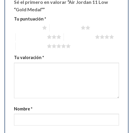
Sé el primero en valorar “Air Jordan 11 Low
“Gold Medal””
Tu puntuación
*
1 de 5 estrellas
2 de 5 estrellas
3 de 5 estrellas
4 de 5 estrellas
5 de 5 estrellas
Tu valoración
*
Nombre
*