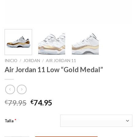
INICIO
/
JORDAN
/
AIR JORDAN 11
Air Jordan 11 Low “Gold Medal”
El
El
79.95
74.95
€
€
precio
precio
original
actual
*
Talla
era:
es:
€79.95.
€74.95.