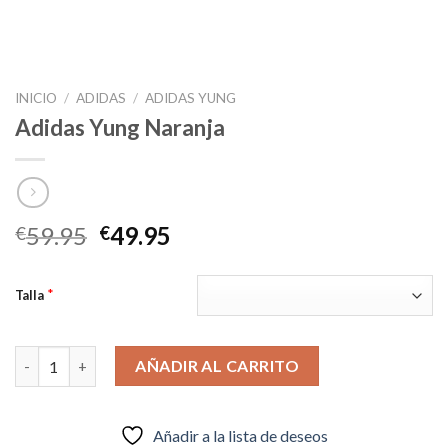
INICIO
/
ADIDAS
/
ADIDAS YUNG
Adidas Yung Naranja
El
El
59.95
49.95
€
€
precio
precio
original
actual
*
Talla
era:
es:
€59.95.
€49.95.
Adidas Yung Naranja cantidad
AÑADIR AL CARRITO
Añadir a la lista de deseos