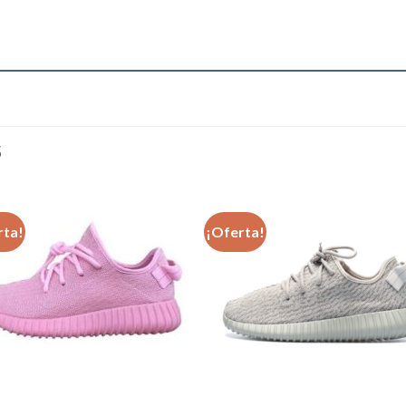
S
rta!
¡Oferta!
Añadir
Aña
a la
a l
lista de
lista
deseos
des