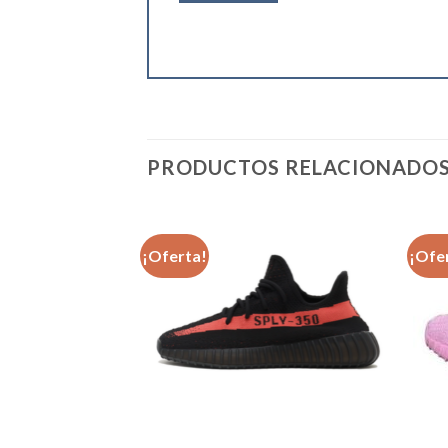
PRODUCTOS RELACIONADO
¡Oferta!
¡Ofe
Añadir
Añadir
a la
a la
lista de
lista de
deseos
deseos