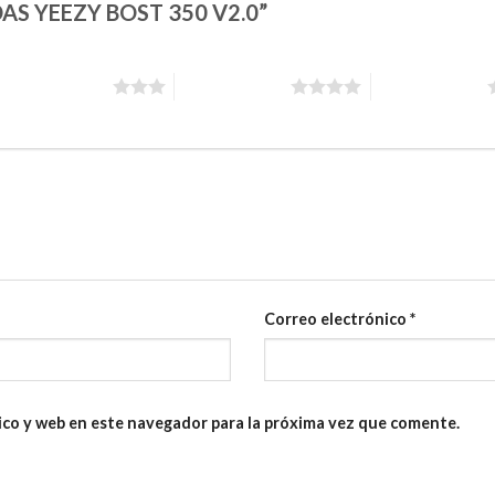
DIDAS YEEZY BOST 350 V2.0”
3 de 5 estrellas
4 de 5 estrellas
5 de 5 estrellas
Correo electrónico
*
ico y web en este navegador para la próxima vez que comente.