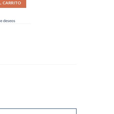
cantidad
L CARRITO
 de deseos