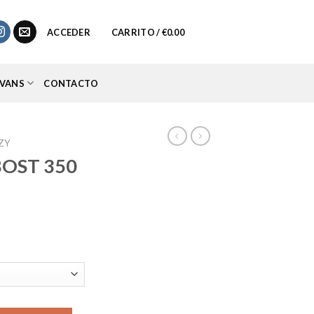
0
ACCEDER
CARRITO /
€
0.00
VANS
CONTACTO
ZY
BOST 350
io
al
95.