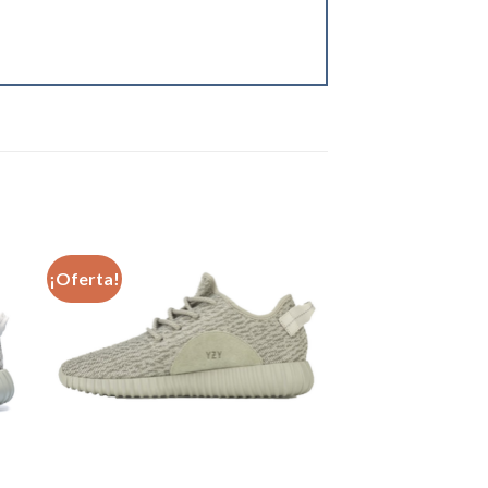
¡Oferta!
dir
Añadir
a
a la
 de
lista de
eos
deseos