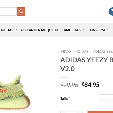
ADIDAS
ALEXANDER MCQUEEN
CAMISETAS
CONVERSE
INICIO
/
ADIDAS
/
ADIDAS YEE
ADIDAS YEEZY 
V2.0
Añadir
a la
lista de
El
El
99.95
84.95
€
€
deseos
precio
prec
original
actu
*
Talla
era:
es:
€99.95.
€84.