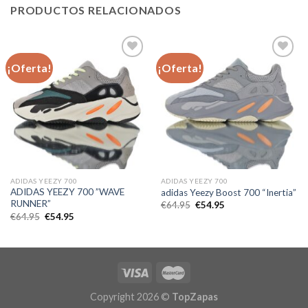
PRODUCTOS RELACIONADOS
¡Oferta!
¡Oferta!
Añadir
Añadir
a la
a la
lista de
lista de
deseos
deseos
ADIDAS YEEZY 700
ADIDAS YEEZY 700
ADIDAS YEEZY 700 ”WAVE
adidas Yeezy Boost 700 “Inertia”
RUNNER”
El
El
€
64.95
€
54.95
precio
precio
El
El
€
64.95
€
54.95
original
actual
precio
precio
era:
es:
original
actual
€64.95.
€54.95.
era:
es:
€64.95.
€54.95.
Copyright 2026 ©
TopZapas