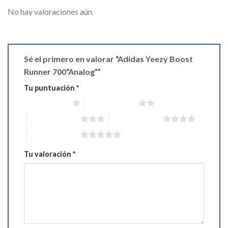
No hay valoraciones aún.
Sé el primero en valorar “Adidas Yeezy Boost
Runner 700“Analog””
Tu puntuación
*
1 de 5 estrellas
2 de 5 estrellas
3 de 5 estrellas
4 de 5 estrellas
5 de 5 estrellas
Tu valoración
*