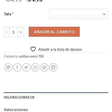
precio
precio
original
actual
*
Talla
era:
es:
€64.95.
€54.95.
Adidas Yeezy Boost Runner 700“Analog” cantidad
AÑADIR AL CARRITO
Añadir a la lista de deseos
Categoría:
adidas yeezy 700
VALORACIONES (0)
Valoraciones