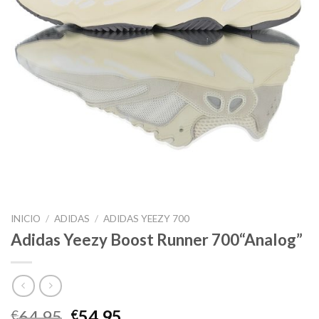
INICIO
/
ADIDAS
/
ADIDAS YEEZY 700
Adidas Yeezy Boost Runner 700“Analog”
El
El
64.95
54.95
€
€