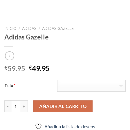
INICIO
/
ADIDAS
/
ADIDAS GAZELLE
Adidas Gazelle
El
El
59.95
49.95
€
€
precio
precio
original
actual
*
Talla
era:
es:
€59.95.
€49.95.
Adidas Gazelle cantidad
AÑADIR AL CARRITO
Añadir a la lista de deseos